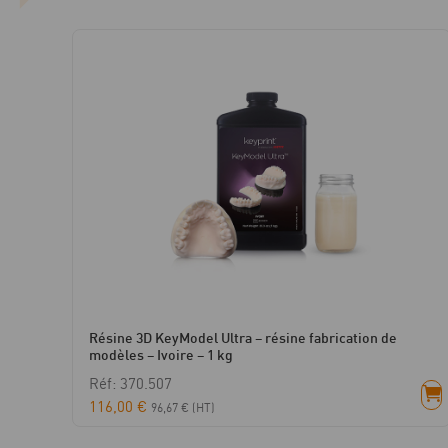
Résine 3D KeyModel Ultra – résine fabrication de
modèles – Ivoire – 1 kg
Réf: 370.507
116,00
€
96,67
€
(HT)