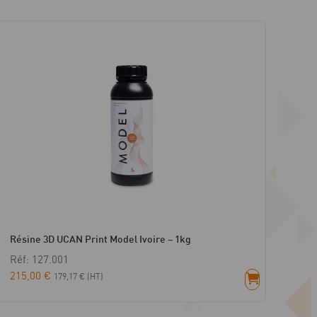
Résine 3D UCAN Print Model Ivoire – 1kg
Réf: 127.001
215,00
€
179,17
€
(HT)