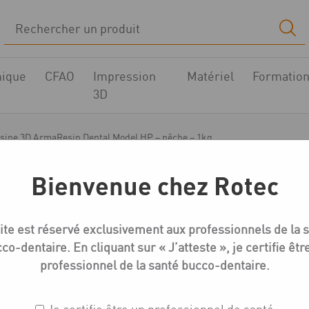
ique
CFAO
Impression
Matériel
Formatio
3D
sine 3D ArmaResin Dental Model HP – pêche – 1kg
Bienvenue chez Rotec
Résines pour imprimantes 3D
ite est réservé exclusivement aux professionnels de la 
Résine 3D ArmaResin 
co-dentaire. En cliquant sur « J’atteste », je certifie êtr
pêche – 1kg
professionnel de la santé bucco-dentaire.