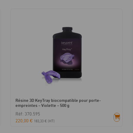
Résine 3D KeyTray biocompatible pour porte-
empreintes – Violette – 500 g
Réf: 370.595
220,00
€
183,33
€
(HT)