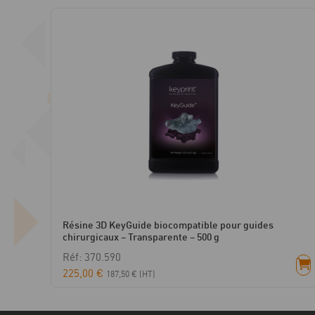
Résine 3D KeyGuide biocompatible pour guides
chirurgicaux – Transparente – 500 g
Réf: 370.590
225,00
€
187,50
€
(HT)