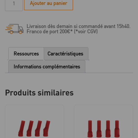
Ajouter au panier
de
Set
de
Livraison dès demain si commandé avant 15h40.
Coiffes
Franco de port 200€* (*voir CGV)
de
modelage
à
Ressources
Caractéristiques
la
cire
Informations complémentaires
ASC
Flex
-
Produits similaires
A02
-
angulé
20°