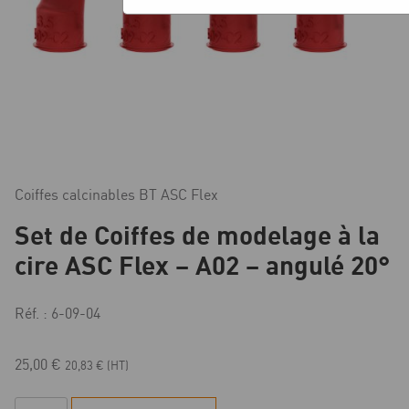
Coiffes calcinables BT ASC Flex
Set de Coiffes de modelage à la
cire ASC Flex – A02 – angulé 20°
Réf. : 6-09-04
25,00
€
20,83
€
(HT)
quantité