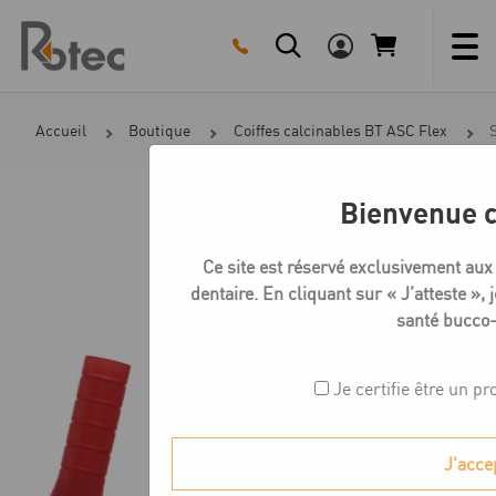
Skip
to
content
Accueil
Boutique
Coiffes calcinables BT ASC Flex
Bienvenue c
Ce site est réservé exclusivement aux
dentaire. En cliquant sur « J’atteste », j
santé bucco-
Je certifie être un pr
J'acce