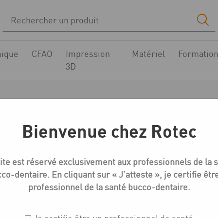
ique
CFAO
Impression
Matériel
Formatio
3D
rnis à dies, durciss
Bienvenue chez Rotec
l
Boutique
Préparation du modèle
Vernis à dies, durcis
ite est réservé exclusivement aux professionnels de la 
co-dentaire. En cliquant sur « J’atteste », je certifie êtr
professionnel de la santé bucco-dentaire.