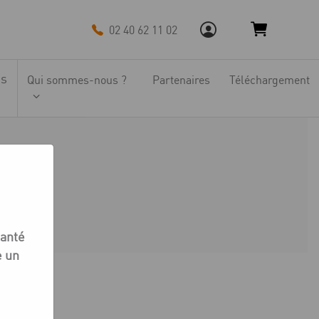
02 40 62 11 02
ns
Qui sommes-nous ?
Partenaires
Téléchargement
eur
seur
santé
e un