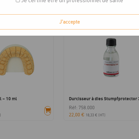
Je certifie être un professionnel de santé
chés
J'accepte
l – 10 ml
Durcisseur à dies Stumpfprotector 
Réf: 758.000
22,00
€
)
18,33
€
(HT)