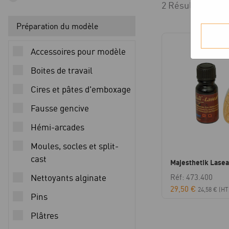
2 Résultats affi
Préparation du modèle
Accessoires pour modèle
Boites de travail
Cires et pâtes d'emboxage
Fausse gencive
Hémi-arcades
Moules, socles et split-
cast
Majesthetik Lasea
Nettoyants alginate
Réf: 473.400
29,50
€
24,58
€
(HT
Pins
Plâtres