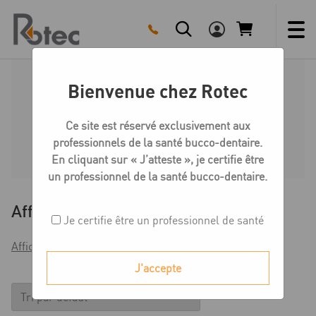
Skip
to
content
Bienvenue chez Rotec
Préparation du modèle
Ce site est réservé exclusivement aux
professionnels de la santé bucco-dentaire.
Accueil
Boutique
Préparation du modèle
En cliquant sur « J’atteste », je certifie être
un professionnel de la santé bucco-dentaire.
Affiner
Je certifie être un professionnel de santé
Afficher les filtres
J'accepte