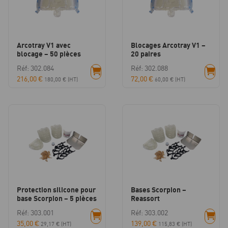
Arcotray V1 avec
Blocages Arcotray V1 –
blocage – 50 pièces
20 paires
Réf: 302.084
Réf: 302.088
216,00
€
72,00
€
180,00
€
(HT)
60,00
€
(HT)
Protection silicone pour
Bases Scorpion –
base Scorpion – 5 pièces
Reassort
Réf: 303.001
Réf: 303.002
35,00
€
139,00
€
29,17
€
(HT)
115,83
€
(HT)