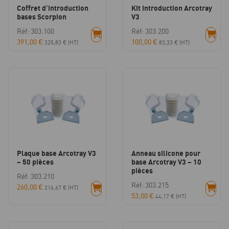
Coffret d’introduction
Kit introduction Arcotray
bases Scorpion
V3
Réf: 303.100
Réf: 303.200
391,00
€
100,00
€
325,83
€
(HT)
83,33
€
(HT)
Plaque base Arcotray V3
Anneau silicone pour
– 50 pièces
base Arcotray V3 – 10
pièces
Réf: 303.210
Réf: 303.215
260,00
€
216,67
€
(HT)
53,00
€
44,17
€
(HT)