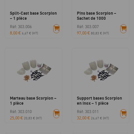
Split-Cast base Scorpion
Pins base Scorpion –
– 1 pièce
Sachet de 1000
Réf: 303.006
Réf: 303.007
8,00
€
97,00
€
6,67
€
(HT)
80,83
€
(HT)
Marteau base Scorpion –
Support bases Scorpion
1 pièce
en inox – 1 pièce
Réf: 303.010
Réf: 303.011
25,00
€
32,00
€
20,83
€
(HT)
26,67
€
(HT)