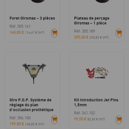
Foret Giromax – 3 pièces
Plateau de perçage
Giromax – 1 pièce
Réf: 305.161
Réf: 305.189
140,00
€
116,67
€
(HT)
355,00
€
295,83
€
(HT)
Giro P.O.P. Système de
Kit introduction Jet Pins
réglage du plan
1,5mm
d’occlusion prothétique
Réf: 341.102
Réf: 306.100
99,00
€
82,50
€
(HT)
199,00
€
165,83
€
(HT)