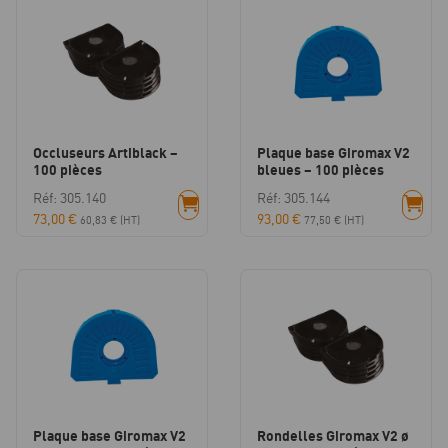
Occluseurs Artiblack –
Plaque base Giromax V2
100 pièces
bleues – 100 pièces
Réf: 305.140
Réf: 305.144
73,00
€
93,00
€
60,83
€
(HT)
77,50
€
(HT)
Plaque base Giromax V2
Rondelles Giromax V2 ø