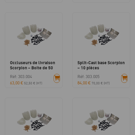
Occluseurs de livraison
Split-Cast base Scorpion
Scorpion – Boite de 50
– 10 pièces
Réf: 303.004
Réf: 303.005
63,00
€
84,00
€
52,50
€
(HT)
70,00
€
(HT)