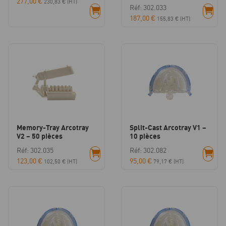
277,00
€
230,83
€
(HT)
Réf: 302.033
187,00
€
155,83
€
(HT)
Memory-Tray Arcotray
Split-Cast Arcotray V1 –
V2 – 50 pièces
10 pièces
Réf: 302.035
Réf: 302.082
123,00
€
95,00
€
102,50
€
(HT)
79,17
€
(HT)