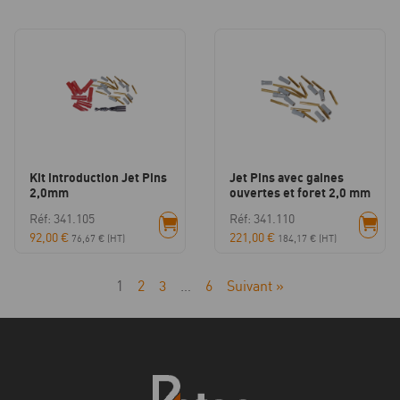
Kit introduction Jet Pins
Jet Pins avec gaines
2,0mm
ouvertes et foret 2,0 mm
Réf: 341.105
Réf: 341.110
92,00
€
221,00
€
76,67
€
(HT)
184,17
€
(HT)
1
2
3
…
6
Suivant »