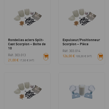
Rondelles aciers Split-
Expulseur/Positionneur
Cast Scorpion – Boite de
Scorpion – Pièce
10
Réf: 303.014
Réf: 303.013
126,00
€
105,00
€
(HT)
21,00
€
17,50
€
(HT)