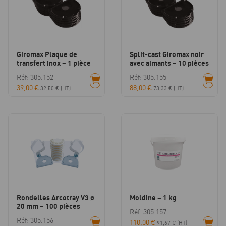
Giromax Plaque de
Split-cast Giromax noir
transfert inox – 1 pièce
avec aimants – 10 pièces
Réf: 305.152
Réf: 305.155
39,00
€
88,00
€
32,50
€
(HT)
73,33
€
(HT)
Rondelles Arcotray V3 ø
Moldine – 1 kg
20 mm – 100 pièces
Réf: 305.157
Réf: 305.156
110,00
€
91,67
€
(HT)