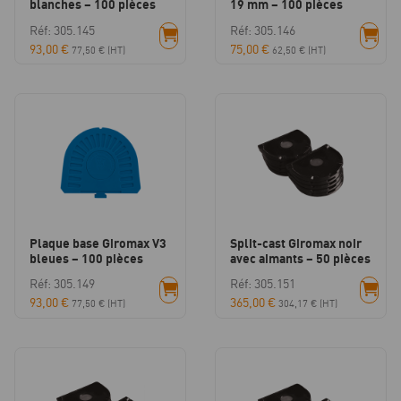
blanches – 100 pièces
19 mm – 100 pièces
Réf: 305.145
Réf: 305.146
93,00
€
75,00
€
77,50
€
(HT)
62,50
€
(HT)
Plaque base Giromax V3
Split-cast Giromax noir
bleues – 100 pièces
avec aimants – 50 pièces
Réf: 305.149
Réf: 305.151
93,00
€
365,00
€
77,50
€
(HT)
304,17
€
(HT)