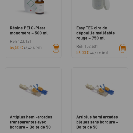
Résine PEI C-Plast
Easy TEC cire de
monomère – 500 ml
dépouille malléable
rouge – 750 ml
Réf: 123.121
Réf: 152.601
54,50
€
45,42
€
(HT)
56,00
€
46,67
€
(HT)
Artiplus hemi-arcades
Artiplus hemi arcades
transparentes avec
bleues sans bordure –
bordure – Boite de 50
Boite de 50