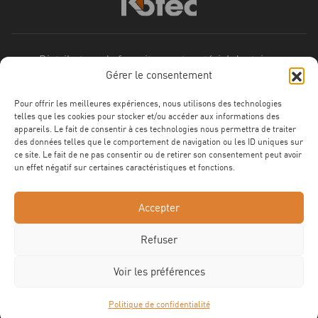
Distributeur de fournitures et matériel dentaires
Gérer le consentement
6 rue de la briquerie
Pour offrir les meilleures expériences, nous utilisons des technologies
ZA de Villejames
telles que les cookies pour stocker et/ou accéder aux informations des
44350 GUÉRANDE
appareils. Le fait de consentir à ces technologies nous permettra de traiter
des données telles que le comportement de navigation ou les ID uniques sur
ce site. Le fait de ne pas consentir ou de retirer son consentement peut avoir
02 40 62 11 02
un effet négatif sur certaines caractéristiques et fonctions.
LIENS UTILES
Accepter
RESTEZ INFORMÉS :
Refuser
Voir les préférences
NOTRE CATALOGUE
Politique de confidentialité