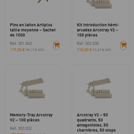
Pins en laiton Artiplus
Kit introduction hémi-
taille moyenne – Sachet
arcades Arcotray V2 –
de 1000
100 pièces
Réf: 301.040
Réf: 302.030
119,00
€
110,00
€
99,17
€
(HT)
91,67
€
(HT)
Memory-Tray Arcotray
Arcotray V2 – 50
V2 – 100 pièces
quadrants, 50
antagonistes, 50
Réf: 302.032
charnières, 50 stops