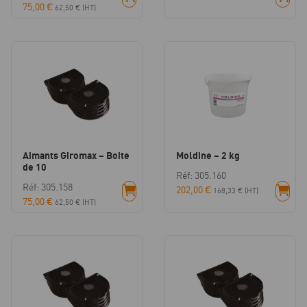
75,00
€
62,50
€
(HT)
Aimants Giromax – Boite
Moldine – 2 kg
de 10
Réf: 305.160
Réf: 305.158
202,00
€
168,33
€
(HT)
75,00
€
62,50
€
(HT)