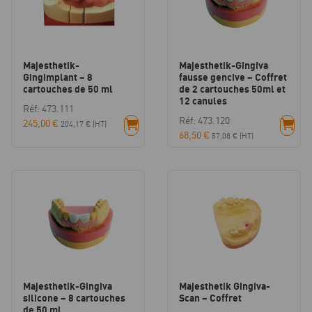
Majesthetik-
Majesthetik-Gingiva
Gingimplant – 8
fausse gencive – Coffret
cartouches de 50 ml
de 2 cartouches 50ml et
12 canules
Réf: 473.111
Réf: 473.120
245,00
€
204,17
€
(HT)
68,50
€
57,08
€
(HT)
Majesthetik-Gingiva
Majesthetik Gingiva-
silicone – 8 cartouches
Scan – Coffret
de 50 ml