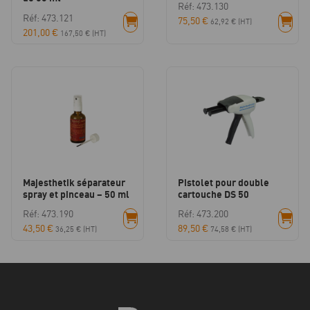
Réf: 473.130
Réf: 473.121
75,50
€
62,92
€
(HT)
201,00
€
167,50
€
(HT)
Majesthetik séparateur
Pistolet pour double
spray et pinceau – 50 ml
cartouche DS 50
Réf: 473.190
Réf: 473.200
43,50
€
89,50
€
36,25
€
(HT)
74,58
€
(HT)