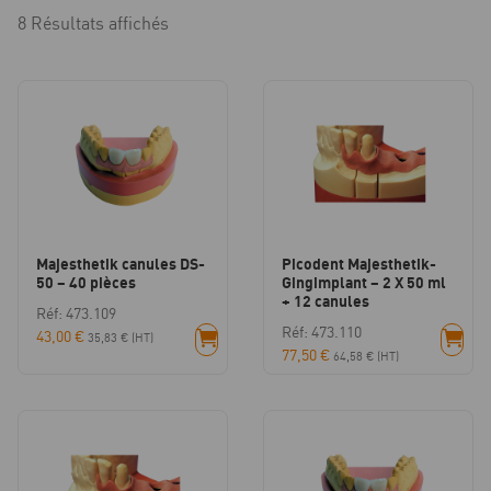
8 Résultats affichés
Majesthetik canules DS-
Picodent Majesthetik-
50 – 40 pièces
Gingimplant – 2 X 50 ml
+ 12 canules
Réf: 473.109
Réf: 473.110
43,00
€
35,83
€
(HT)
77,50
€
64,58
€
(HT)