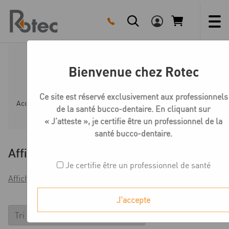
Skip
to
content
Fausse gencive
Bienvenue chez Rotec
Ce site est réservé exclusivement aux professionnels
Accueil
Boutique
Préparation du modèle
Fausse g
de la santé bucco-dentaire. En cliquant sur
« J’atteste », je certifie être un professionnel de la
santé bucco-dentaire.
Affiner
Je certifie être un professionnel de santé
Afficher les filtres
J'accepte