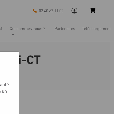
02 40 62 11 02
ns
Qui sommes-nous ?
Partenaires
Téléchargement
on Zi-CT
tion Zi-CT
santé
e un