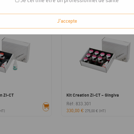
Je certifie être un professionnel de santé
chés
J'accepte
on ZI-CT
Kit Creation Zi-CT – Gingiva
Réf: 833.301
330,00
€
HT)
275,00
€
(HT)