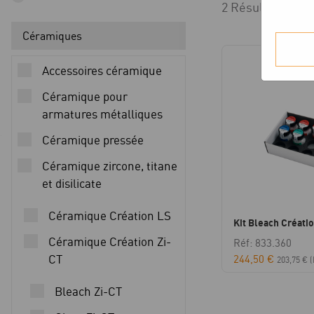
2 Résultats affi
Céramiques
Accessoires céramique
Céramique pour
armatures métalliques
Céramique pressée
Céramique zircone, titane
et disilicate
Céramique Création LS
Kit Bleach Créati
Céramique Création Zi-
Réf: 833.360
CT
244,50
€
203,75
€
(
Bleach Zi-CT