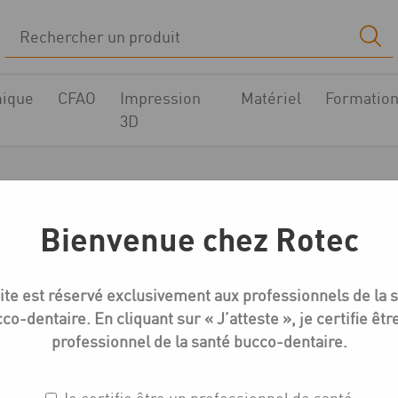
ique
CFAO
Impression
Matériel
Formatio
3D
s céramiques Créati
Bienvenue chez Rotec
Boutique
Céramique Création Zi-CT
Coffrets céramiques Créa
ite est réservé exclusivement aux professionnels de la 
co-dentaire. En cliquant sur « J’atteste », je certifie êtr
professionnel de la santé bucco-dentaire.