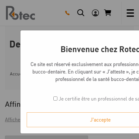
Skip
to
content
Dentine / Opaque Dentine Zi-
Bienvenue chez Rote
CT
Ce site est réservé exclusivement aux professionn
bucco-dentaire. En cliquant sur « J’atteste », je c
Accueil
Boutique
Céramique Création Zi-CT
Denti
professionnel de la santé bucco-dentai
Je certifie être un professionnel de s
Affiner
Afficher les filtres
J'accepte