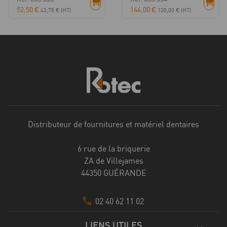
52,50
€
144,00
€
43,75
€
(HT)
120,00
€
(HT)
Distributeur de fournitures et matériel dentaires
6 rue de la briquerie
ZA de Villejames
44350 GUÉRANDE
02 40 62 11 02
LIENS UTILES