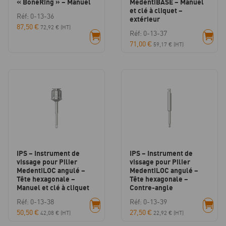
« BoneRing » – Manuel
MedentiBASE – Manuel
et clé à cliquet –
Réf: 0-13-36
extérieur
87,50
€
72,92
€
(HT)
Réf: 0-13-37
71,00
€
59,17
€
(HT)
IPS – Instrument de
IPS – Instrument de
vissage pour Pilier
vissage pour Pilier
MedentiLOC angulé –
MedentiLOC angulé –
Tête hexagonale –
Tête hexagonale –
Manuel et clé à cliquet
Contre-angle
Réf: 0-13-38
Réf: 0-13-39
50,50
€
27,50
€
42,08
€
(HT)
22,92
€
(HT)