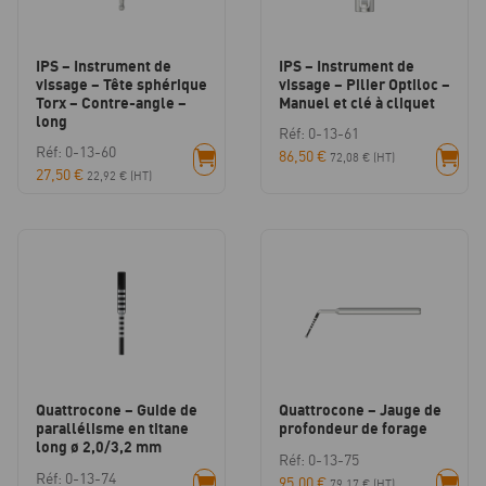
IPS – Instrument de
IPS – Instrument de
vissage – Tête sphérique
vissage – Pilier Optiloc –
Torx – Contre-angle –
Manuel et clé à cliquet
long
Réf: 0-13-61
Réf: 0-13-60
86,50
€
72,08
€
(HT)
27,50
€
22,92
€
(HT)
Quattrocone – Guide de
Quattrocone – Jauge de
parallélisme en titane
profondeur de forage
long ø 2,0/3,2 mm
Réf: 0-13-75
Réf: 0-13-74
95,00
€
79,17
€
(HT)