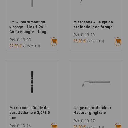
IPS – Instrument de
Microcone – Jauge de
vissage – Hex 1.26 –
profondeur de forage
Contre-angle – long
Réf: 0-13-10
Réf: 0-13-05
95,00
€
79,17
€
(HT)
27,50
€
22,92
€
(HT)
Microcone – Guide de
Jauge de profondeur
parallélisme ø 2,0/3,0
Hauteur gingivale
mm
Réf: 0-13-17
Réf: 0-13-16
95,00
€
79,17
€
(HT)