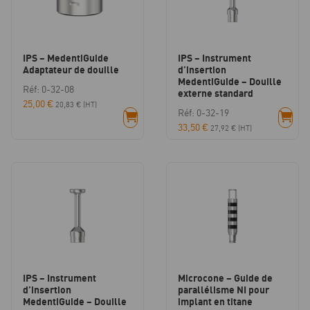
IPS – MedentiGuide
IPS – Instrument
Adaptateur de douille
d’insertion
MedentiGuide – Douille
Réf: 0-32-08
externe standard
25,00
€
20,83
€
(HT)
Réf: 0-32-19
33,50
€
27,92
€
(HT)
IPS – Instrument
Microcone – Guide de
d’insertion
parallélisme NI pour
MedentiGuide – Douille
implant en titane