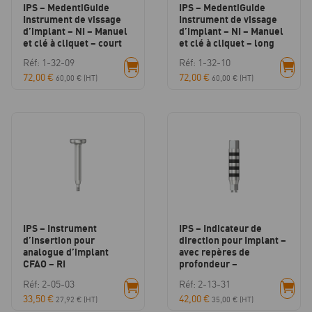
IPS – MedentiGuide
IPS – MedentiGuide
Instrument de vissage
Instrument de vissage
d’implant – NI – Manuel
d’implant – NI – Manuel
et clé à cliquet – court
et clé à cliquet – long
Réf: 1-32-09
Réf: 1-32-10
72,00
€
72,00
€
60,00
€
(HT)
60,00
€
(HT)
IPS – Instrument
IPS – Indicateur de
d’insertion pour
direction pour Implant –
analogue d’implant
avec repères de
CFAO – RI
profondeur –
Réf: 2-05-03
Réf: 2-13-31
33,50
€
42,00
€
27,92
€
(HT)
35,00
€
(HT)