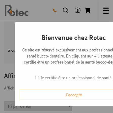
Skip
to
content
Instruments chirurgie
Bienvenue chez Rotec
Ce site est réservé exclusivement aux professionnel
Accueil
Boutique
Implantologie - Chirurgie
Instru
santé bucco-dentaire. En cliquant sur « J’atteste 
certifie être un professionnel de la santé bucco-de
Affiner
Je certifie être un professionnel de santé
Afficher les filtres
J'accepte