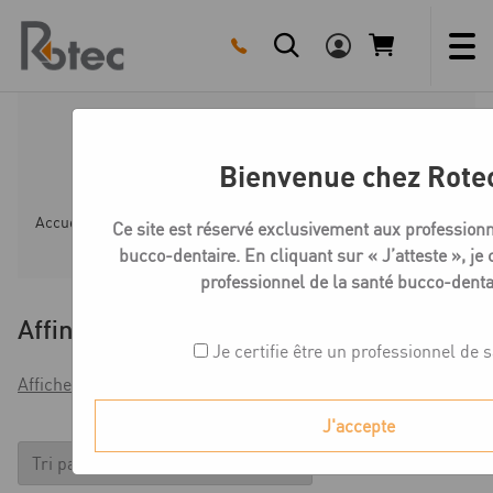
Skip
to
content
Microcone/Quattrocone
Bienvenue chez Rote
Accueil
Boutique
Implantologie - pièces prothétiques
Ce site est réservé exclusivement aux professionn
bucco-dentaire. En cliquant sur « J’atteste », je c
professionnel de la santé bucco-denta
Affiner
Je certifie être un professionnel de 
Afficher les filtres
J'accepte