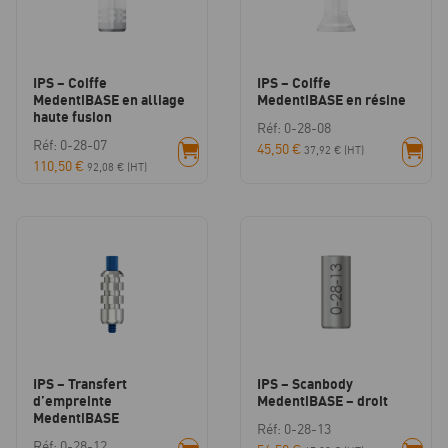
IPS – Coiffe
IPS – Coiffe
MedentiBASE en alliage
MedentiBASE en résine
haute fusion
Réf: 0-28-08
Réf: 0-28-07
45,50
€
37,92
€
(HT)
110,50
€
92,08
€
(HT)
IPS – Transfert
IPS – Scanbody
d’empreinte
MedentiBASE – droit
MedentiBASE
Réf: 0-28-13
Réf: 0-28-12