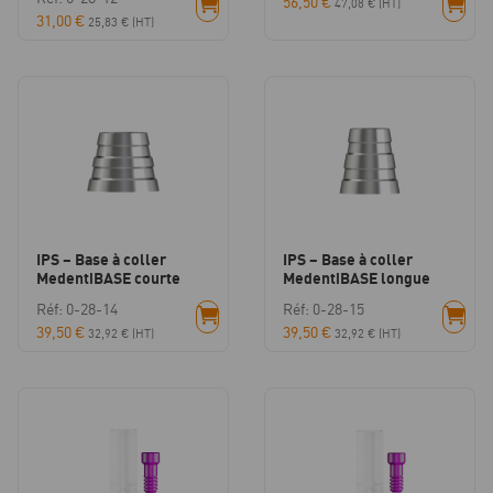
56,50
€
47,08
€
(HT)
31,00
€
25,83
€
(HT)
IPS – Base à coller
IPS – Base à coller
MedentiBASE courte
MedentiBASE longue
Réf: 0-28-14
Réf: 0-28-15
39,50
€
39,50
€
32,92
€
(HT)
32,92
€
(HT)