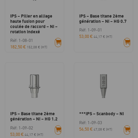
IPS – Pilier en alliage
IPS – Base titane 2ème
haute fusion pour
génération – NI – HG 0.7
coulée de raccord – NI –
Réf: 1-09-01
rotation indexé
53,00
€
44,17
€
(HT)
Réf: 1-08-01
182,50
€
152,08
€
(HT)
IPS – Base titane 2ème
***IPS – Scanbody – NI
génération – NI – HG 1.2
Réf: 1-09-03
Réf: 1-09-02
56,50
€
47,08
€
(HT)
53,00
€
44,17
€
(HT)