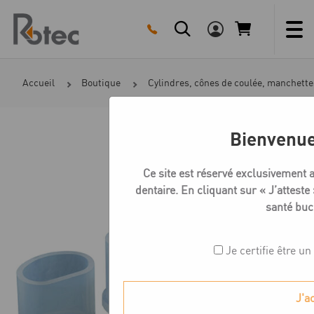
Skip
to
content
Accueil
Boutique
Cylindres, cônes de coulée, manchette
Bienvenue
Ce site est réservé exclusivement 
dentaire. En cliquant sur « J’atteste 
santé buc
Je certifie être un
J'a