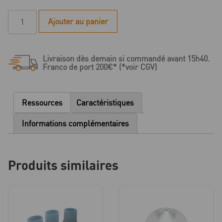
quantité
Ajouter au panier
de
Assortiment
Et-
Livraison dès demain si commandé avant 15h40.
Clic
Franco de port 200€* (*voir CGV)
taille
1
:
Ressources
Caractéristiques
base,
cône
Informations complémentaires
et
cylindre
en
Produits similaires
silicone