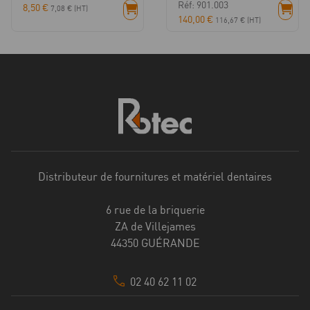
Réf: 901.003
8,50
€
7,08
€
(HT)
140,00
€
116,67
€
(HT)
Distributeur de fournitures et matériel dentaires
6 rue de la briquerie
ZA de Villejames
44350 GUÉRANDE
02 40 62 11 02