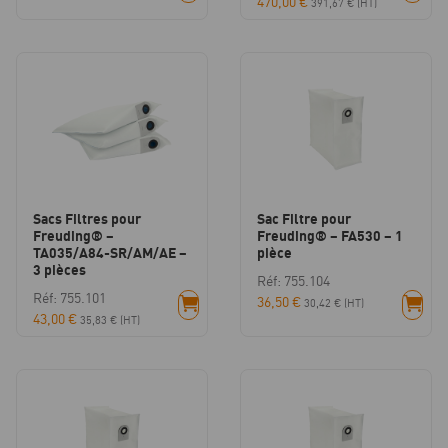
470,00
€
391,67
€
(HT)
Sacs Filtres pour
Sac Filtre pour
Freuding® –
Freuding® – FA530 – 1
TA035/A84-SR/AM/AE –
pièce
3 pièces
Réf: 755.104
Réf: 755.101
36,50
€
30,42
€
(HT)
43,00
€
35,83
€
(HT)