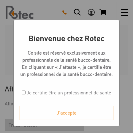
Skip
to
content
Bienvenue chez Rotec
Aspiration
Ce site est réservé exclusivement aux
professionnels de la santé bucco-dentaire.
Accueil
Boutique
Matériel
Aspiration
En cliquant sur « J’atteste », je certifie être
un professionnel de la santé bucco-dentaire.
Affiner
Je certifie être un professionnel de santé
Afficher les filtres
J'accepte