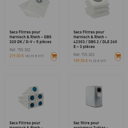
Sacs Filtres pour
Sacs Filtres pour
Harnisch & Rieth – DBS
Harnisch & Rieth –
320 DK / D-V – 5 pièces
42303 / DBS 2 / DLE 260
E – 3 pièces
Réf: 755.302
Réf: 755.303
219,50
€
182,92
€
(HT)
109,50
€
91,25
€
(HT)
Sacs Filtres pour
Sac filtre pour
Harnisch & Rieth –
aspirateur Zubler –