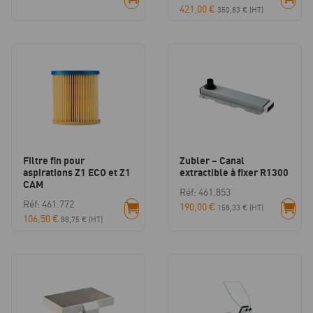
421,00
€
350,83
€
(HT)
Filtre fin pour
Zubler – Canal
aspirations Z1 ECO et Z1
extractible à fixer R1300
CAM
Réf: 461.853
Réf: 461.772
190,00
€
158,33
€
(HT)
106,50
€
88,75
€
(HT)