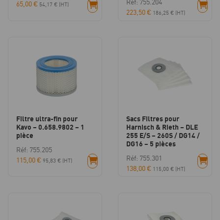
Réf: 755.204
65,00
€
54,17
€
(HT)
223,50
€
186,25
€
(HT)
Filtre ultra-fin pour
Sacs Filtres pour
Kavo – 0.658.9802 – 1
Harnisch & Rieth – DLE
pièce
255 E/S – 260S / DG14 /
DG16 – 5 pièces
Réf: 755.205
Réf: 755.301
115,00
€
95,83
€
(HT)
138,00
€
115,00
€
(HT)