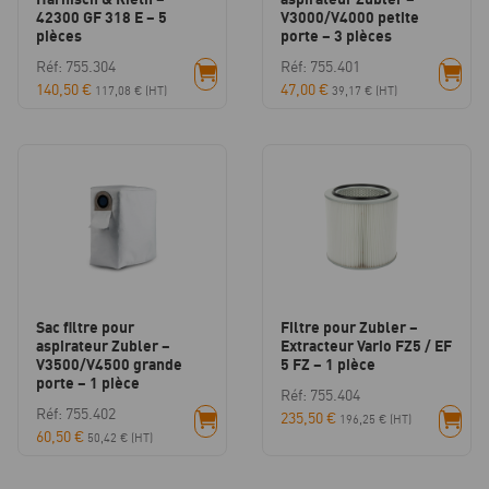
42300 GF 318 E – 5
V3000/V4000 petite
pièces
porte – 3 pièces
Réf: 755.304
Réf: 755.401
140,50
€
47,00
€
117,08
€
(HT)
39,17
€
(HT)
Sac filtre pour
Filtre pour Zubler –
aspirateur Zubler –
Extracteur Vario FZ5 / EF
V3500/V4500 grande
5 FZ – 1 pièce
porte – 1 pièce
Réf: 755.404
Réf: 755.402
235,50
€
196,25
€
(HT)
60,50
€
50,42
€
(HT)