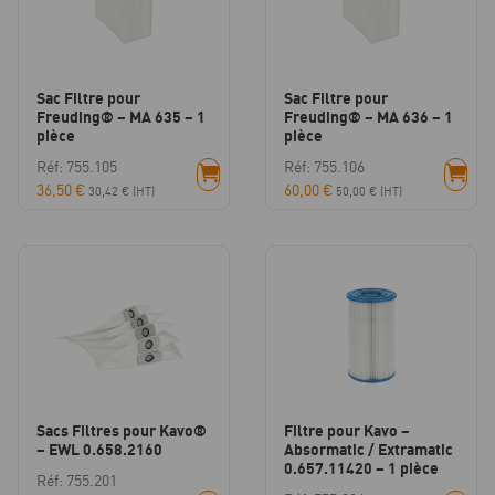
Sac Filtre pour
Sac Filtre pour
Freuding® – MA 635 – 1
Freuding® – MA 636 – 1
pièce
pièce
Réf: 755.105
Réf: 755.106
36,50
€
60,00
€
30,42
€
(HT)
50,00
€
(HT)
Sacs Filtres pour Kavo®
Filtre pour Kavo –
– EWL 0.658.2160
Absormatic / Extramatic
0.657.11420 – 1 pièce
Réf: 755.201