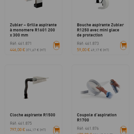
Zubler – Grille aspirante
Bouche aspirante Zubler
à monomere R1601 200
R1250 avec mini glace
x 300 mm
de protection
Réf: 461.871
Réf: 461.873
446,00
€
59,00
€
371,67
€
(HT)
49,17
€
(HT)
Cloche aspirante R1500
Coupole d’aspiration
R1700
Réf: 461.875
Réf: 461.876
797,00
€
664,17
€
(HT)